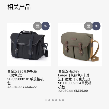
相关产品
白金汉335黑色帆布
白金汉Hadley
（黑色皮）
Large【灰绿色+卡其
5B.335000101单反相机
边】尼龙（巧克力皮）
包
5B.HL0009554单反相
¥
2,920.00
¥
2,136.00
机包
¥
2,080.00
¥
1,356.00
阅读更多
阅读更多