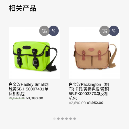
相关产品
白金汉Hadley Small网
白金汉Packington（帆
球黄5B.HS0007401单
布)卡其/黄褐色皮/黄铜
反相机包
5B.PK0003370单反相
¥
1,840.00
¥
1,380.00
机包
¥
2,690.00
¥
1,952.00
阅读更多
阅读更多